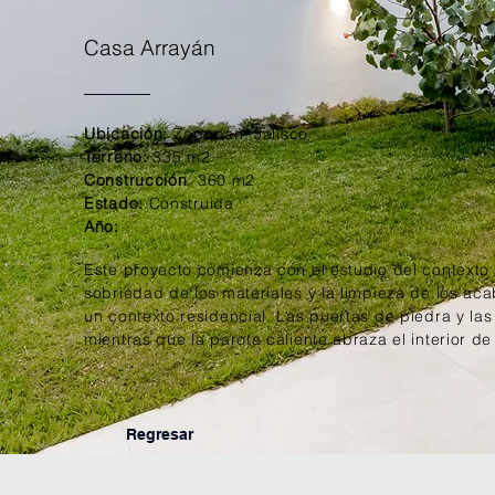
Casa Arrayán
Ubicación:
Zapopan, Jalisco
Terreno:
335 m2
Construcción
: 360 m2
Estado:
Construida
Año:
Este proyecto comienza con el estudio del contexto 
sobriedad de los materiales y la limpieza de los a
un contexto residencial. Las puertas de piedra y la
mientras que la parota caliente abraza el interior 
Regresar