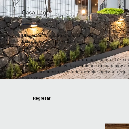
Casa Lago
Ubicación:
Lago de Chapala, Jalisco
Estado:
Proyecto Terminado
Año:
2017
Esta propuesta se realizó para una casa en el área
donde se realizaron varias versiones de la casa y se
En esta propuesta se puede apreciar como la arquit
naturaleza.
Regresar